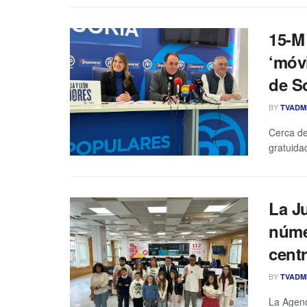
15-M 
‘móvi
de S
BY
TVADM
Cerca de
gratuidad
La J
núme
cent
BY
TVADM
La Agenc