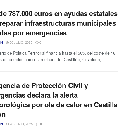
de 787.000 euros en ayudas estatales
reparar infraestructuras municipales
das por emergencias
30 JULIO, 2025
IN
0
erio de Política Territorial financia hasta el 50% del coste de 16
s en pueblos como Tardelcuende, Castilfrío, Covaleda, ...
encia de Protección Civil y
encias declara la alerta
rológica por ola de calor en Castilla
ón
28 JUNIO, 2025
IN
0