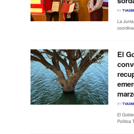
sord
BY
TVADM
La Junta
coordinac
El G
conv
recu
emer
marz
BY
TVADM
El Gobie
Política 