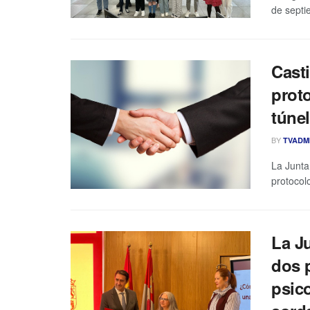
de septi
Casti
proto
túne
BY
TVADM
La Junta
protocol
La Ju
dos p
psico