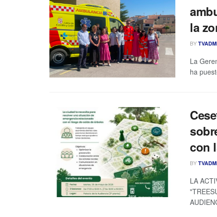
ambu
la z
BY
TVADM
La Geren
ha puest
Cese
sobr
con l
BY
TVADM
LA ACT
"TREESU
AUDIENCI