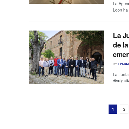
La Agenc
León ha 
La Ju
de la
emer
BY
TVADM
La Junta
divulgat
1
2