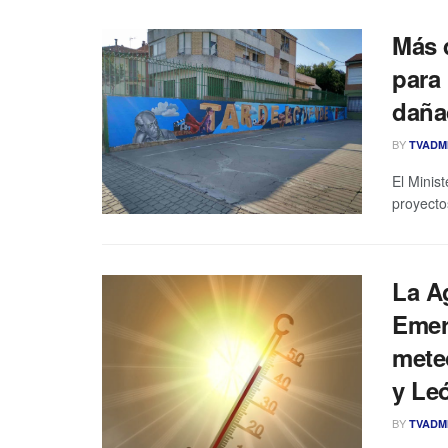
Más 
para 
daña
BY
TVADM
El Minist
proyecto
La Ag
Emerg
meteo
y Le
BY
TVADM