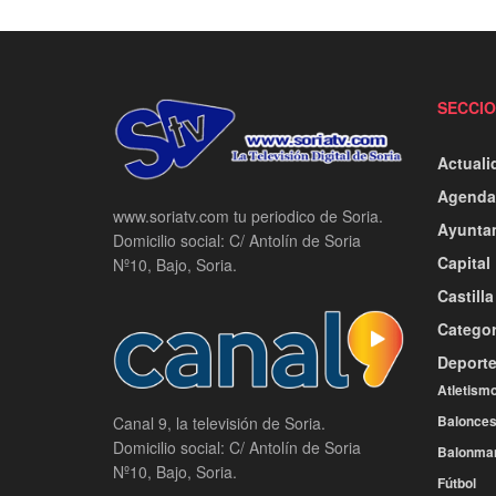
SECCI
Actuali
Agenda
www.soriatv.com tu periodico de Soria.
Ayunta
Domicilio social: C/ Antolín de Soria
Capital
Nº10, Bajo, Soria.
Castill
Categor
Deport
Atletism
Balonces
Canal 9, la televisión de Soria.
Domicilio social: C/ Antolín de Soria
Balonma
Nº10, Bajo, Soria.
Fútbol