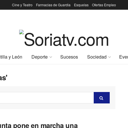
Cine y Teatro
Farmacias de Guardia
Esquelas
Ofertas Empleo
tilla y León
Deporte
Sucesos
Sociedad
Eve
as'
unta pone en marcha una