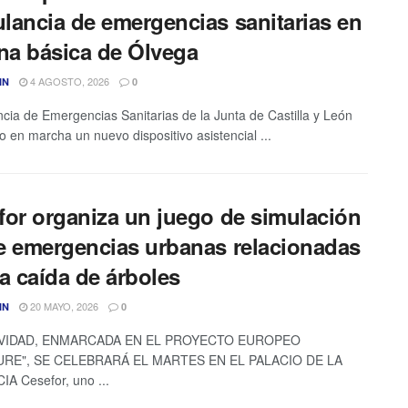
lancia de emergencias sanitarias en
ona básica de Ólvega
4 AGOSTO, 2026
IN
0
cia de Emergencias Sanitarias de la Junta de Castilla y León
o en marcha un nuevo dispositivo asistencial ...
for organiza un juego de simulación
e emergencias urbanas relacionadas
a caída de árboles
20 MAYO, 2026
IN
0
IVIDAD, ENMARCADA EN EL PROYECTO EUROPEO
RE", SE CELEBRARÁ EL MARTES EN EL PALACIO DE LA
A Cesefor, uno ...