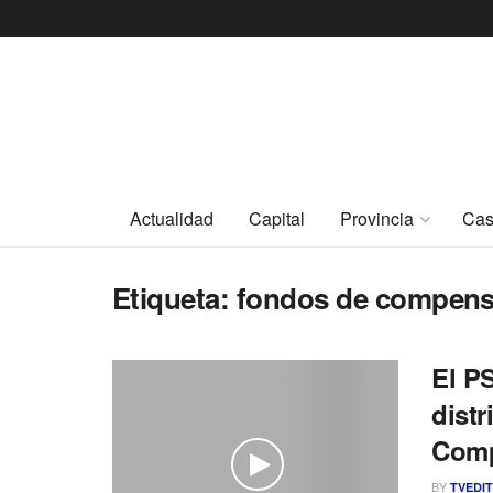
Actualidad
Capital
Provincia
Cas
Etiqueta:
fondos de compensac
El P
dist
Comp
BY
TVEDI