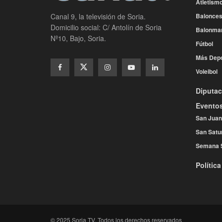
Atletism
Balonces
Canal 9, la televisión de Soria.
Domicilio social: C/ Antolín de Soria
Balonma
Nº10, Bajo, Soria.
Fútbol
Más Depo
Voleibol
Diputac
Evento
San Juan
San Satu
Semana 
Política
© 2025 Soria TV. Todos los derechos reservados