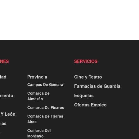
ONES
SERVICIOS
dad
Provincia
Cine y Teatro
Campos De Gómara
Farmacias de Guardia
Comarca De
miento
Esquelas
Almazán
Ofertas Empleo
Comarca De Pinares
a Y León
Comarca De Tierras
Altas
ías
Comarca Del
e
Moncayo