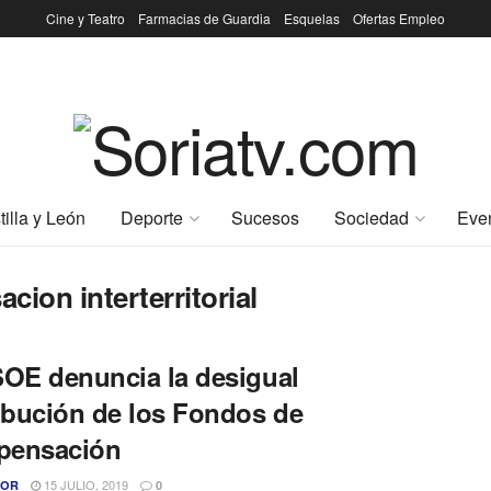
Cine y Teatro
Farmacias de Guardia
Esquelas
Ofertas Empleo
tilla y León
Deporte
Sucesos
Sociedad
Eve
ion interterritorial
SOE denuncia la desigual
ribución de los Fondos de
ensación
15 JULIO, 2019
TOR
0