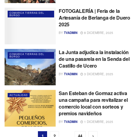
FOTOGALERÍA | Feria de la
COMARCA TIERRAS DEL
BURGO
Artesanía de Berlanga de Duero
2025
BY
TVADMIN
8 DICIEMBRE, 2025
La Junta adjudica la instalación
COMARCA TIERRAS DEL
BURGO
de una pasarela en la Senda del
Castillo de Ucero
BY
TVADMIN
3 DICIEMBRE, 2025
San Esteban de Gormaz activa
ACTUALIDAD
una campaña para revitalizar el
comercio local con sorteos y
premios navideños
BY
TVADMIN
1 DICIEMBRE, 2025
1
2
…
44