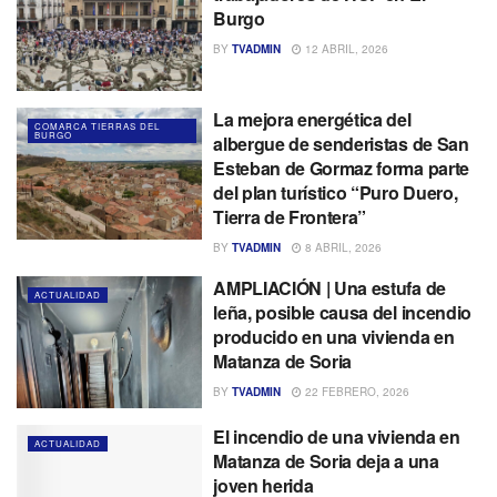
Burgo
BY
TVADMIN
12 ABRIL, 2026
La mejora energética del
COMARCA TIERRAS DEL
BURGO
albergue de senderistas de San
Esteban de Gormaz forma parte
del plan turístico “Puro Duero,
Tierra de Frontera”
BY
TVADMIN
8 ABRIL, 2026
AMPLIACIÓN | Una estufa de
ACTUALIDAD
leña, posible causa del incendio
producido en una vivienda en
Matanza de Soria
BY
TVADMIN
22 FEBRERO, 2026
El incendio de una vivienda en
ACTUALIDAD
Matanza de Soria deja a una
joven herida