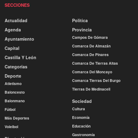
SECCIONES
Actualidad
Política
Agenda
Provincia
Campos De Gómara
Ayuntamiento
Comarca De Almazán
Capital
Comarca De Pinares
Castilla Y León
Comarca De Tierras Altas
Categorías
Comarca Del Moncayo
Deporte
Comarca Tierras Del Burgo
Atletismo
Tierras De Medinaceli
Baloncesto
Balonmano
Sociedad
Cultura
Fútbol
Economía
Más Deportes
Educación
Voleibol
Gastronomía