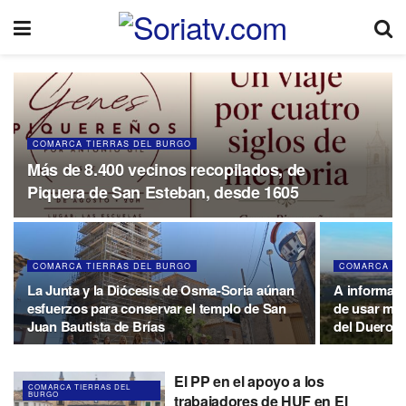
COMARCA TIERRAS DEL BURGO
Más de 8.400 vecinos recopilados, de
Piquera de San Esteban, desde 1605
COMARCA TIERRAS DEL BURGO
COMARCA TI
La Junta y la Diócesis de Osma-Soria aúnan
A informaci
esfuerzos para conservar el templo de San
de usar más
Juan Bautista de Brías
del Duero
El PP en el apoyo a los
COMARCA TIERRAS DEL
BURGO
trabajadores de HUF en El