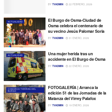
BY
TVADMIN
22 FEBRERO, 2026
El Burgo de Osma-Ciudad de
ACTUALIDAD
Osma celebra el centenario de
su vecino Jesús Palomar Soria
BY
TVADMIN
31 ENERO, 2026
Una mujer herida tras un
ACTUALIDAD
accidente en El Burgo de Osma
BY
TVADMIN
22 ENERO, 2026
FOTOGALERÍA | Arranca la
COMARCA TIERRAS DEL
BURGO
edición 51 de las Jornadas de la
Matanza del Virrey Palafox
BY
TVADMIN
19 ENERO, 2026