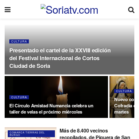
CULTURA
Presentado el cartel de la XXVIII edición
del Festival Internacional de Cortos
Ciudad de Soria
CULTURA
CULTURA
Nuevo concie
El Círculo Amistad Numancia celebra un
Cofradía de
taller de velas el próximo miércoles
martes
Más de 8.400 vecinos
COMARCA TIERRAS DEL
BURGO
recopilados, de Piquera de San