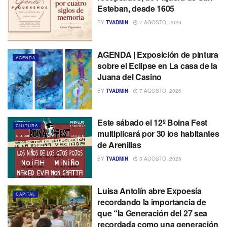
Esteban, desde 1605
BY
TVADMIN
7 AGOSTO, 2026
AGENDA | Exposición de pintura
AGENDA
sobre el Eclipse en La casa de la
Juana del Casino
BY
TVADMIN
7 AGOSTO, 2026
Este sábado el 12º Boina Fest
CULTURA
multiplicará por 30 los habitantes
de Arenillas
BY
TVADMIN
3 AGOSTO, 2026
Luisa Antolín abre Expoesía
CAPITAL
recordando la importancia de
que “la Generación del 27 sea
recordada como una generación