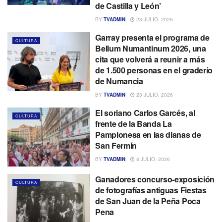
de Castilla y León’
BY
TVADMIN
23 JULIO, 2026
Garray presenta el programa de
CULTURA
Bellum Numantinum 2026, una
cita que volverá a reunir a más
de 1.500 personas en el graderío
de Numancia
BY
TVADMIN
23 JULIO, 2026
El soriano Carlos Garcés, al
CULTURA
frente de la Banda La
Pamplonesa en las dianas de
San Fermín
BY
TVADMIN
8 JULIO, 2026
Ganadores concurso-exposición
CULTURA
de fotografías antiguas Fiestas
de San Juan de la Peña Poca
Pena