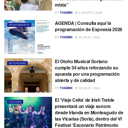
mixta”
BY
TVADMIN
3 AGOSTO, 2026
AGENDA | Consulta aquí la
AYUNTAMIENTO
programación de Expoesía 2026
BY
TVADMIN
29 JULIO, 2026
El Otoño Musical Soriano
ACTUALIDAD
cumple 34 años reforzando su
apuesta por una programación
abierta y de calidad
BY
TVADMIN
28 JULIO, 2026
El ‘Viaje Celta’ de Irish Treble
CULTURA
presentará un viaje sonoro
desde Irlanda en Monteagudo de
las Vicarías (Soria), dentro del VI
Festival ‘Escenario Patrimonio