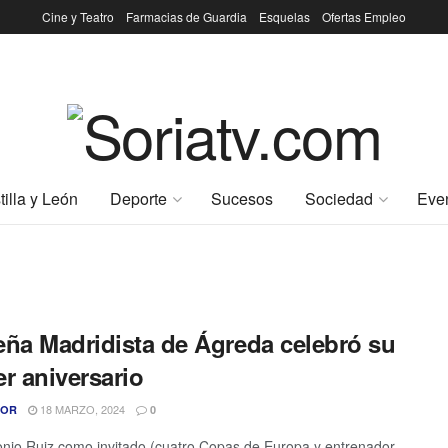
Cine y Teatro
Farmacias de Guardia
Esquelas
Ofertas Empleo
tilla y León
Deporte
Sucesos
Sociedad
Eve
eña Madridista de Ágreda celebró su
r aniversario
18 MARZO, 2024
TOR
0
nio Ruiz como invitado (cuatro Copas de Europa y entrenador