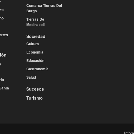
o
Comarca Tierras Del
to
Burgo
no
Tierras De
Medinaceli
rtes
Sociedad
Cultura
Economía
ión
Educación
s
Gastronomía
Salud
rio
Santa
Sucesos
Turismo
Infor