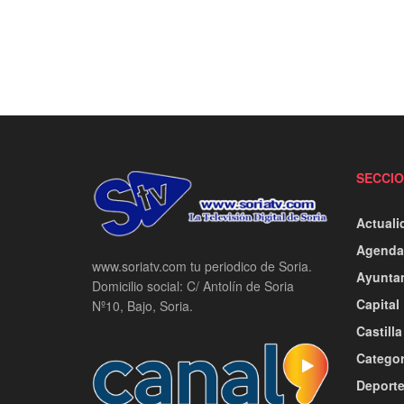
SECCI
Actuali
Agenda
www.soriatv.com tu periodico de Soria.
Ayunta
Domicilio social: C/ Antolín de Soria
Capital
Nº10, Bajo, Soria.
Castill
Categor
Deport