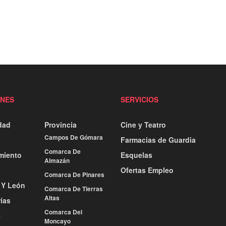
ONES
SERVICIOS
dad
Provincia
Cine y Teatro
Campos De Gómara
Farmacias de Guardia
Comarca De
miento
Esquelas
Almazán
Ofertas Empleo
Comarca De Pinares
a Y León
Comarca De Tierras
Altas
ías
Comarca Del
e
Moncayo