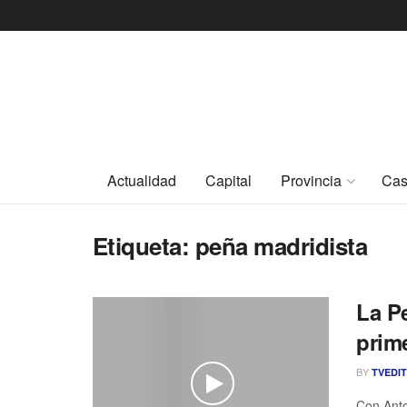
Actualidad
Capital
Provincia
Cas
Etiqueta:
peña madridista
La P
prime
BY
TVEDI
Con Anto