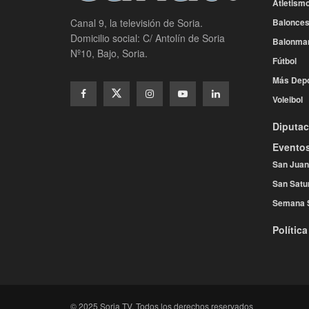
Atletism
Balonces
Canal 9, la televisión de Soria.
Domicilio social: C/ Antolín de Soria
Balonma
Nº10, Bajo, Soria.
Fútbol
Más Depo
Voleibol
Diputac
Evento
San Juan
San Satu
Semana 
Política
© 2025 Soria TV. Todos los derechos reservados