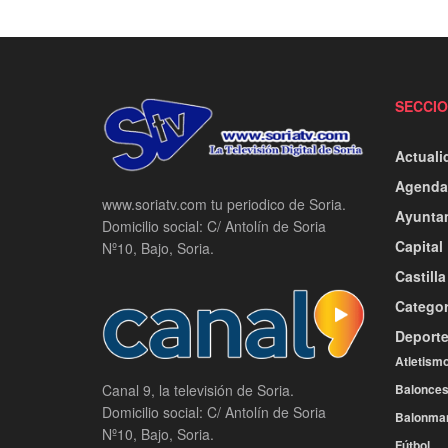
SECCI
Actuali
Agenda
www.soriatv.com tu periodico de Soria.
Ayunta
Domicilio social: C/ Antolín de Soria
Capital
Nº10, Bajo, Soria.
Castill
Categor
Deport
Atletism
Balonces
Canal 9, la televisión de Soria.
Domicilio social: C/ Antolín de Soria
Balonma
Nº10, Bajo, Soria.
Fútbol