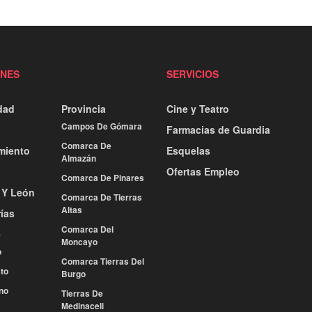
ONES
SERVICIOS
dad
Provincia
Cine y Teatro
Campos De Gómara
Farmacias de Guardia
Comarca De
miento
Esquelas
Almazán
Ofertas Empleo
Comarca De Pinares
a Y León
Comarca De Tierras
Altas
ías
Comarca Del
e
Moncayo
o
Comarca Tierras Del
to
Burgo
no
Tierras De
Medinaceli