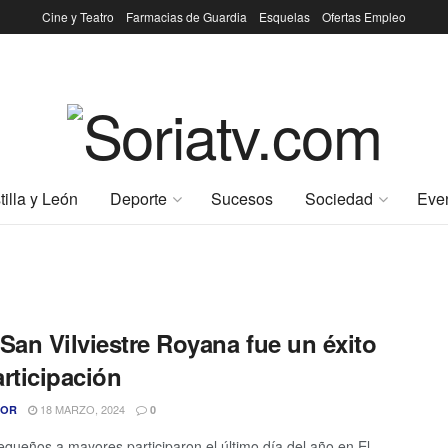
Cine y Teatro
Farmacias de Guardia
Esquelas
Ofertas Empleo
tilla y León
Deporte
Sucesos
Sociedad
Eve
San Vilviestre Royana fue un éxito
rticipación
18 MARZO, 2024
TOR
0
queños a mayores participaron el último día del año en El