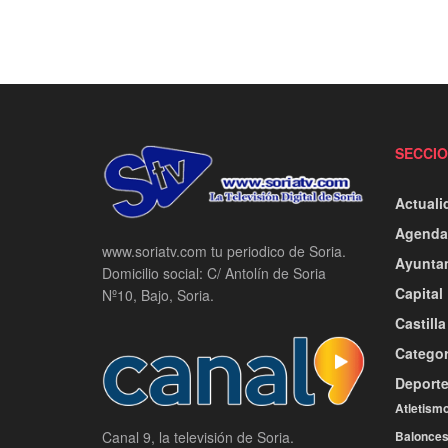
SECCI
Actuali
Agenda
www.soriatv.com tu periodico de Soria.
Ayunta
Domicilio social: C/ Antolín de Soria
Capital
Nº10, Bajo, Soria.
Castill
Categor
Deport
Atletism
Balonces
Canal 9, la televisión de Soria.