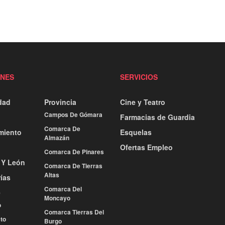
ONES
SERVICIOS
dad
Provincia
Cine y Teatro
Campos De Gómara
Farmacias de Guardia
Comarca De
miento
Esquelas
Almazán
Ofertas Empleo
Comarca De Pinares
a Y León
Comarca De Tierras
Altas
ías
Comarca Del
e
Moncayo
o
Comarca Tierras Del
to
Burgo