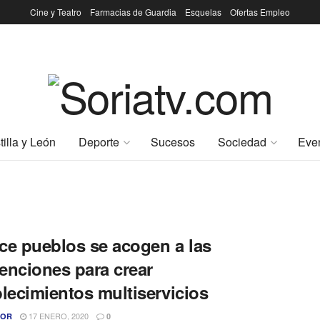
Cine y Teatro
Farmacias de Guardia
Esquelas
Ofertas Empleo
tilla y León
Deporte
Sucesos
Sociedad
Eve
ce pueblos se acogen a las
enciones para crear
lecimientos multiservicios
17 ENERO, 2020
TOR
0