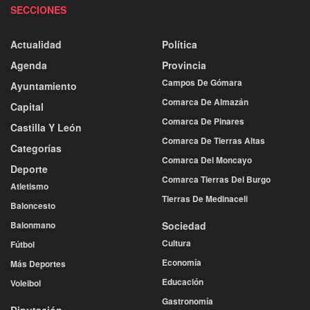
SECCIONES
Actualidad
Política
Agenda
Provincia
Campos De Gómara
Ayuntamiento
Comarca De Almazán
Capital
Comarca De Pinares
Castilla Y León
Comarca De Tierras Altas
Categorías
Comarca Del Moncayo
Deporte
Comarca Tierras Del Burgo
Atletismo
Tierras De Medinaceli
Baloncesto
Balonmano
Sociedad
Cultura
Fútbol
Economía
Más Deportes
Educación
Voleibol
Gastronomía
Diputación