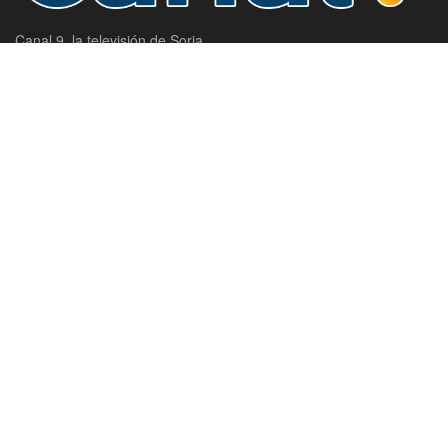
Canal 9, la televisión de Soria.
Domicilio social: C/ Antolín de Soria Nº10, Bajo, Soria.
SECCIONES
Actualidad
Política
Agenda
Provincia
Campos De Gómara
Ayuntamiento
Comarca De Almazán
Capital
Comarca De Pinares
Castilla Y León
Comarca De Tierras Altas
Categorías
Comarca Del Moncayo
Deporte
Comarca Tierras Del Burgo
Atletismo