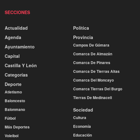
SECCIONES
Actualidad
Política
Agenda
Provincia
Campos De Gómara
Ayuntamiento
Comarca De Almazán
Capital
Comarca De Pinares
Castilla Y León
Comarca De Tierras Altas
Categorías
Comarca Del Moncayo
Deporte
Comarca Tierras Del Burgo
Atletismo
Tierras De Medinaceli
Baloncesto
Balonmano
Sociedad
Cultura
Fútbol
Economía
Más Deportes
Educación
Voleibol