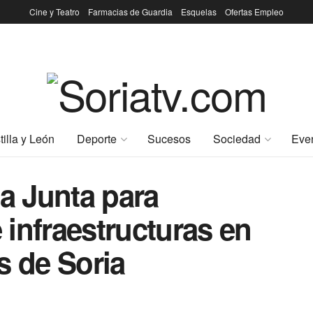
Cine y Teatro
Farmacias de Guardia
Esquelas
Ofertas Empleo
tilla y León
Deporte
Sucesos
Sociedad
Eve
la Junta para
infraestructuras en
s de Soria