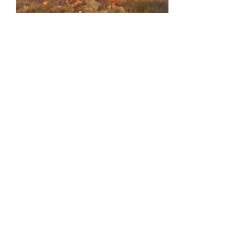
Activos dos incendios en
Navaleno y Almenar de
Soria
0 SHARES
AVANCE | Incendio en Vinuesa
0 SHARES
La Diputación de Soria presenta el spot
central de la campaña ‘Comerio Rural
de Soria’, financiada por la Junta de
Castilla y León
0 SHARES
Otro incendio más, ahora en Alcubilla
de Avellaneda
0 SHARES