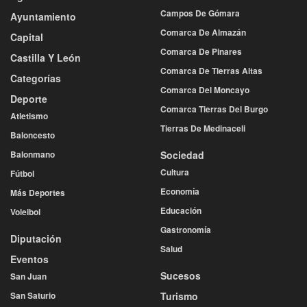
Campos De Gómara
Ayuntamiento
Comarca De Almazán
Capital
Comarca De Pinares
Castilla Y León
Comarca De Tierras Altas
Categorías
Comarca Del Moncayo
Deporte
Comarca Tierras Del Burgo
Atletismo
Tierras De Medinaceli
Baloncesto
Balonmano
Sociedad
Cultura
Fútbol
Economía
Más Deportes
Educación
Voleibol
Gastronomía
Diputación
Salud
Eventos
Sucesos
San Juan
San Saturio
Turismo