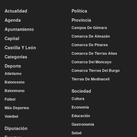
Actualidad
Política
Agenda
Provincia
Campos De Gómara
Ayuntamiento
Comarca De Almazán
Capital
Comarca De Pinares
Castilla Y León
Comarca De Tierras Altas
Categorías
Comarca Del Moncayo
Deporte
Comarca Tierras Del Burgo
Atletismo
Tierras De Medinaceli
Baloncesto
Balonmano
Sociedad
Cultura
Fútbol
Economía
Más Deportes
Educación
Voleibol
Gastronomía
Diputación
Salud