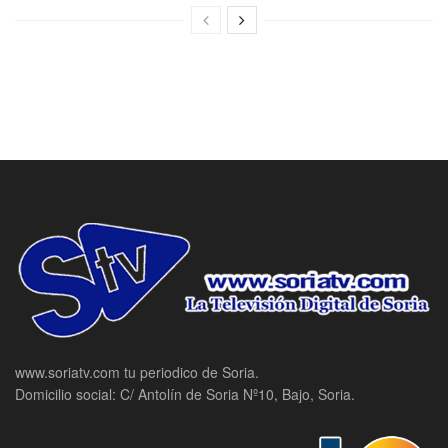
www.soriatv.com tu periodico de Soria.
Domicilio social: C/ Antolín de Soria Nº10, Bajo, Soria.