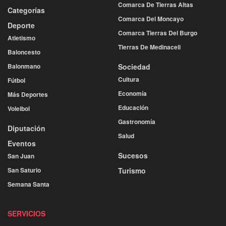
Comarca De Tierras Altas
Categorías
Comarca Del Moncayo
Deporte
Comarca Tierras Del Burgo
Atletismo
Tierras De Medinaceli
Baloncesto
Balonmano
Sociedad
Cultura
Fútbol
Economía
Más Deportes
Educación
Voleibol
Gastronomía
Diputación
Salud
Eventos
Sucesos
San Juan
San Saturio
Turismo
Semana Santa
SERVICIOS