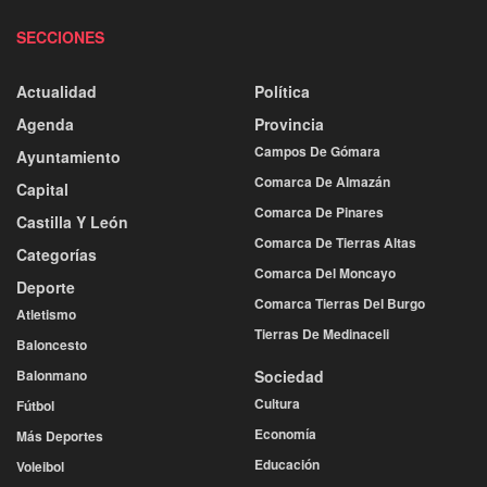
SECCIONES
Actualidad
Política
Agenda
Provincia
Campos De Gómara
Ayuntamiento
Comarca De Almazán
Capital
Comarca De Pinares
Castilla Y León
Comarca De Tierras Altas
Categorías
Comarca Del Moncayo
Deporte
Comarca Tierras Del Burgo
Atletismo
Tierras De Medinaceli
Baloncesto
Balonmano
Sociedad
Cultura
Fútbol
Economía
Más Deportes
Educación
Voleibol