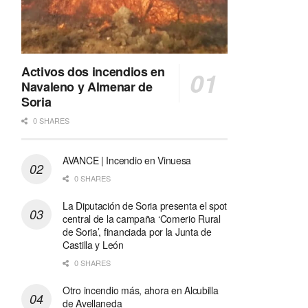
Activos dos incendios en
Navaleno y Almenar de
Soria
0 SHARES
AVANCE | Incendio en Vinuesa
0 SHARES
La Diputación de Soria presenta el spot
central de la campaña ‘Comerio Rural
de Soria’, financiada por la Junta de
Castilla y León
0 SHARES
Otro incendio más, ahora en Alcubilla
de Avellaneda