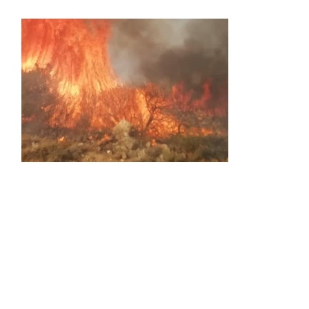
Activos dos incendios en
Navaleno y Almenar de
Soria
0 SHARES
AVANCE | Incendio en Vinuesa
0 SHARES