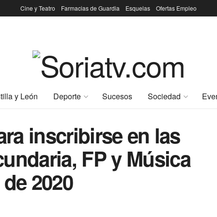
Cine y Teatro
Farmacias de Guardia
Esquelas
Ofertas Empleo
tilla y León
Deporte
Sucesos
Sociedad
Eve
ara inscribirse en las
cundaria, FP y Música
 de 2020