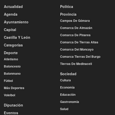
Actualidad
Política
Agenda
Provincia
Campos De Gómara
Ayuntamiento
Comarca De Almazán
Capital
Comarca De Pinares
Castilla Y León
Comarca De Tierras Altas
Categorías
Comarca Del Moncayo
Deporte
Comarca Tierras Del Burgo
Atletismo
Tierras De Medinaceli
Baloncesto
Balonmano
Sociedad
Cultura
Fútbol
Economía
Más Deportes
Educación
Voleibol
Gastronomía
Diputación
Salud
Eventos