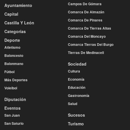
Campos De Gómara
Ayuntamiento
Comarca De Almazán
Capital
Comarca De Pinares
Castilla Y León
Comarca De Tierras Altas
Categorías
Comarca Del Moncayo
Deporte
Comarca Tierras Del Burgo
Atletismo
Tierras De Medinaceli
Baloncesto
Balonmano
Sociedad
Cultura
Fútbol
Economía
Más Deportes
Educación
Voleibol
Gastronomía
Diputación
Salud
Eventos
Sucesos
San Juan
San Saturio
Turismo