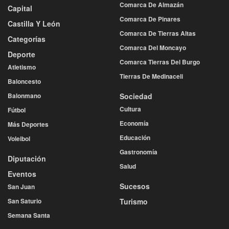
Comarca De Almazán
Capital
Comarca De Pinares
Castilla Y León
Comarca De Tierras Altas
Categorías
Comarca Del Moncayo
Deporte
Comarca Tierras Del Burgo
Atletismo
Tierras De Medinaceli
Baloncesto
Balonmano
Sociedad
Cultura
Fútbol
Economía
Más Deportes
Educación
Voleibol
Gastronomía
Diputación
Salud
Eventos
Sucesos
San Juan
San Saturio
Turismo
Semana Santa