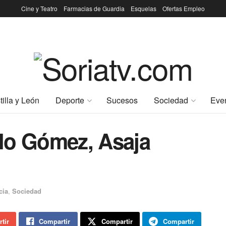
Cine y Teatro
Farmacias de Guardia
Esquelas
Ofertas Empleo
tilla y León
Deporte
Sucesos
Sociedad
Eve
lo Gómez, Asaja
cia
,
Sociedad
tir
Compartir
Compartir
Compartir