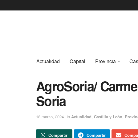
Actualidad
Capital
Provincia
Cas
AgroSoria/ Carme
Soria
18 marzo, 2024
in
Actualidad
,
Castilla y León
,
Provin
Compartir
Compartir
Compar