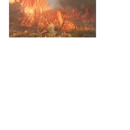
Activos dos incendios en
Navaleno y Almenar de
Soria
0 SHARES
AVANCE | Incendio en Vinuesa
0 SHARES
La Diputación de Soria presenta el spot
central de la campaña ‘Comerio Rural
de Soria’, financiada por la Junta de
Castilla y León