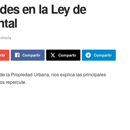
es en la Ley de
ntal
vincia
tir
Compartir
Compartir
Compartir
e la Propiedad Urbana, nos explica las principales
os repercute.