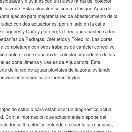
residuales y pluviales con un nuevo ramal del colector
de la zona. Esta actuación se suma a las que Agua de
Soria ejecutó para mejorar la red de abastecimiento de la
ciudad con dos actuaciones, por un lado en la calle
Retógenes y Caro y por otro, la línea que abastece a las
pedanías de Pedrajas, Oteruelos y Toledillo. Las obras
se completaron con otros trabajos de carácter correctivo
mediante el conexionado del colector procedente de las
calles doña Jimena y Leales de Aljubarrota. Este
te de la red de aguas pluviales de la zona, evitando
as vías en momentos de fuertes lluvias.
bajos de estudio para establecer un diagnóstico actual
ad. Con la información que actualmente dispone del
osterior calibración, y teniendo en cuenta las cuencas,