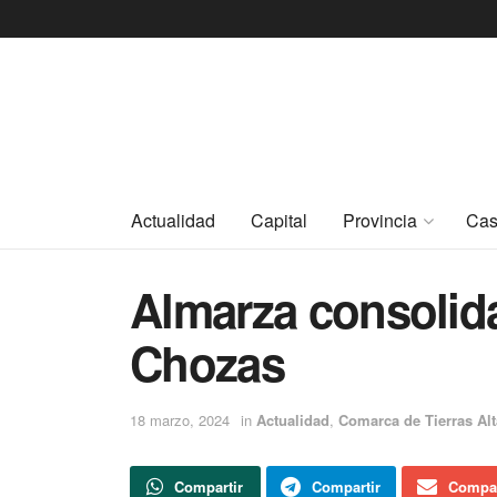
Actualidad
Capital
Provincia
Cas
Almarza consolida
Chozas
18 marzo, 2024
in
Actualidad
,
Comarca de Tierras Alt
Compartir
Compartir
Compar