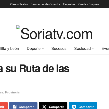
Cine y Teatro
Farmacias de Guardia
Esquelas
Ofertas Empleo
tilla y León
Deporte
Sucesos
Sociedad
Eve
 su Ruta de las
as
,
Provincia
tir
Compartir
Compartir
Compartir