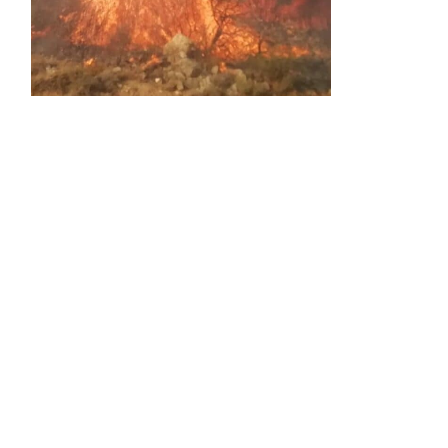
Activos dos incendios en
Navaleno y Almenar de
Soria
0 SHARES
AVANCE | Incendio en Vinuesa
0 SHARES
La Diputación de Soria presenta el spot
central de la campaña ‘Comerio Rural
de Soria’, financiada por la Junta de
Castilla y León
0 SHARES
FALLECIDA EN ACCIDENTE DE