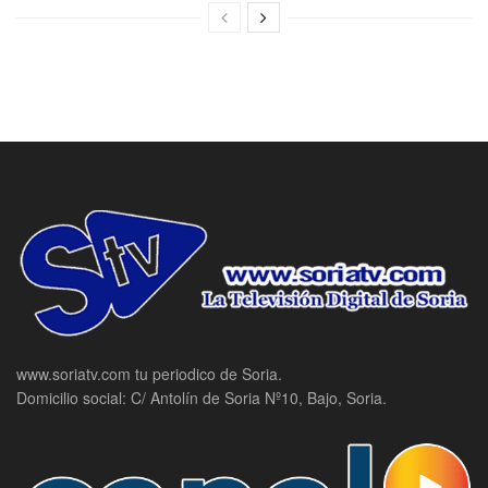
www.soriatv.com tu periodico de Soria.
Domicilio social: C/ Antolín de Soria Nº10, Bajo, Soria.