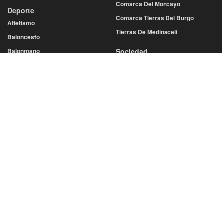
Comarca Del Moncayo
Deporte
Comarca Tierras Del Burgo
Atletismo
Tierras De Medinaceli
Baloncesto
Balonmano
Sociedad
Cultura
Fútbol
Economía
Más Deportes
Educación
Voleibol
Gastronomía
Diputación
Salud
Eventos
Sucesos
San Juan
San Saturio
Turismo
Semana Santa
SERVICIOS
Cine y Teatro