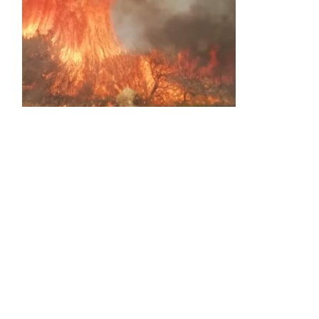
Activos dos incendios en
Navaleno y Almenar de
Soria
0 SHARES
AVANCE | Incendio en Vinuesa
0 SHARES
La Diputación de Soria presenta el spot
central de la campaña ‘Comerio Rural