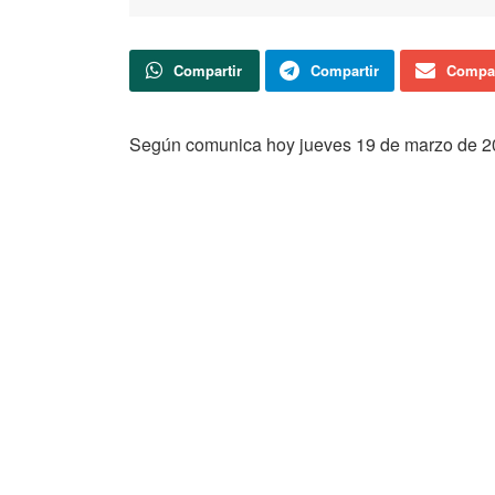
Compartir
Compartir
Compar
Según comunica hoy jueves 19 de marzo de 202
Actualidad
Soria TV
Canal 9 Soria redobla su apuesta y
volverá a ofrecer los partidos de Liga del
Club Deportivo Numancia
La nueva rotonda de Las Casas estará
finalizada a principios de noviembre
Soria registra en julio el mayor aumento
del paro de toda España y agrava su
deterioro interanual