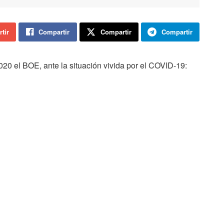
tir
Compartir
Compartir
Compartir
0 el BOE, ante la situación vivida por el COVID-19:
El día 11 de marzo de 2020 se publicó en el Boletín
Oficial del Estado y hoy 13 de marzo en el Boletín Oficial
de la Provincia, la Resolución de la Delegación de
Economía y Hacienda en Soria, por la que se anuncia
subasta pública al alza, con admisión simultanea de
ofertas en sobre cerrado, para la enajenación de bienes
inmuebles en la provincia de Soria.
Ante la situación actual de la evolución del COVID 19 en
España, y atendiendo a las instrucciones establecidas
en las Resoluciones de la Secretaría de Estado de