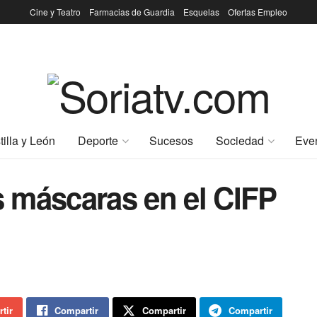
Cine y Teatro
Farmacias de Guardia
Esquelas
Ofertas Empleo
tilla y León
Deporte
Sucesos
Sociedad
Eve
as máscaras en el CIFP
tir
Compartir
Compartir
Compartir