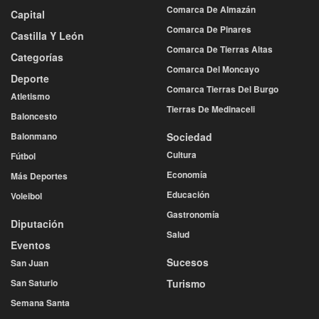
Comarca De Almazán
Capital
Comarca De Pinares
Castilla Y León
Comarca De Tierras Altas
Categorías
Comarca Del Moncayo
Deporte
Comarca Tierras Del Burgo
Atletismo
Tierras De Medinaceli
Baloncesto
Balonmano
Sociedad
Cultura
Fútbol
Economía
Más Deportes
Educación
Voleibol
Gastronomía
Diputación
Salud
Eventos
Sucesos
San Juan
San Saturio
Turismo
Semana Santa