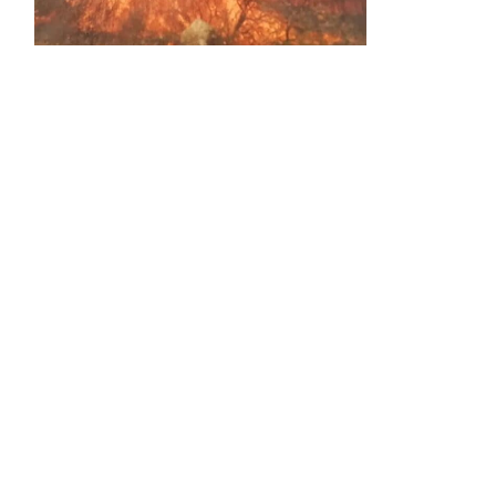
Activos dos incendios en
Navaleno y Almenar de
Soria
0 SHARES
AVANCE | Incendio en Vinuesa
0 SHARES
La Diputación de Soria presenta el spot
central de la campaña ‘Comerio Rural
de Soria’, financiada por la Junta de
Castilla y León
0 SHARES
Otro incendio más, ahora en Alcubilla