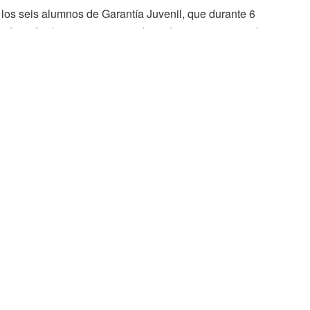
los seis alumnos de Garantía Juvenil, que durante 6
editación de mantenimiento de jardines y zonas verdes.
r un trabajo efectivo, y también, lograr un empleo en el