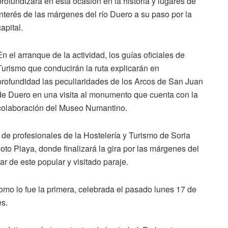
profundizará en esta ocasión en la historia y lugares de
interés de las márgenes del río Duero a su paso por la
capital.
En el arranque de la actividad, los guías oficiales de
Turismo que conducirán la ruta explicarán en
profundidad las peculiaridades de los Arcos de San Juan
de Duero en una visita al monumento que cuenta con la
colaboración del Museo Numantino.
o de profesionales de la Hostelería y Turismo de Soria
Soto Playa, donde finalizará la gira por las márgenes del
bar de este popular y visitado paraje.
 como lo fue la primera, celebrada el pasado lunes 17 de
es.