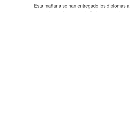
Esta mañana se han entregado los diplomas a 
meses han trabajado en la Dehesa, para la acr
Entre los objetivos del curso, está el de ofrece
sector.
Actualidad
Soria TV
Herido un motorista tras una caída en
Vinuesa
Canal 9 Soria redobla su apuesta y
volverá a ofrecer los partidos de Liga del
Club Deportivo Numancia
La nueva rotonda de Las Casas estará
finalizada a principios de noviembre