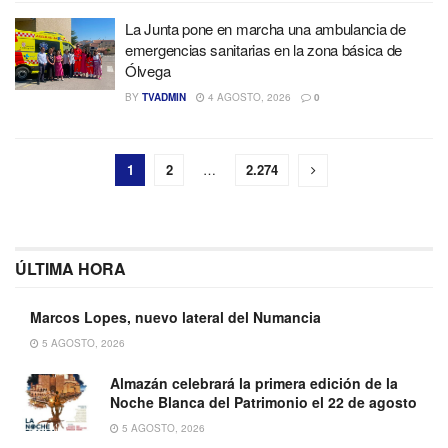
La Junta pone en marcha una ambulancia de
emergencias sanitarias en la zona básica de
Ólvega
BY
TVADMIN
4 AGOSTO, 2026
0
1
2
…
2.274
ÚLTIMA HORA
Marcos Lopes, nuevo lateral del Numancia
5 AGOSTO, 2026
Almazán celebrará la primera edición de la
Noche Blanca del Patrimonio el 22 de agosto
5 AGOSTO, 2026