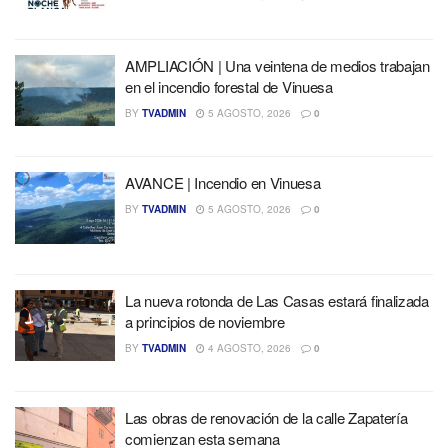
AMPLIACIÓN | Una veintena de medios trabajan
en el incendio forestal de Vinuesa
BY
TVADMIN
5 AGOSTO, 2026
0
AVANCE | Incendio en Vinuesa
BY
TVADMIN
5 AGOSTO, 2026
0
La nueva rotonda de Las Casas estará finalizada
a principios de noviembre
BY
TVADMIN
4 AGOSTO, 2026
0
Las obras de renovación de la calle Zapatería
comienzan esta semana