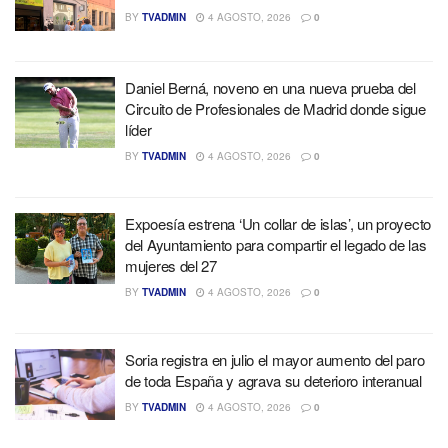
BY
TVADMIN
4 AGOSTO, 2026
0
Daniel Berná, noveno en una nueva prueba del
Circuito de Profesionales de Madrid donde sigue
líder
BY
TVADMIN
4 AGOSTO, 2026
0
Expoesía estrena ‘Un collar de islas’, un proyecto
del Ayuntamiento para compartir el legado de las
mujeres del 27
BY
TVADMIN
4 AGOSTO, 2026
0
Soria registra en julio el mayor aumento del paro
de toda España y agrava su deterioro interanual
BY
TVADMIN
4 AGOSTO, 2026
0