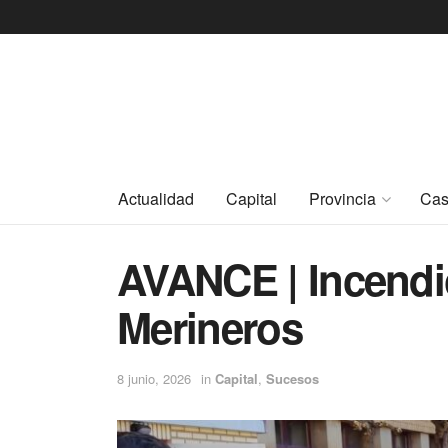
Actualidad
Capital
Provincia
Cas
AVANCE | Incendio
Merineros
8 junio, 2026
in
Capital
,
Sucesos