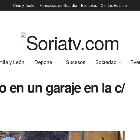
Cine y Teatro
Farmacias de Guardia
Esquelas
Ofertas Empleo
tilla y León
Deporte
Sucesos
Sociedad
Eve
 en un garaje en la c/