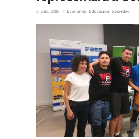
8 junio, 2026
in
Economía
,
Educación
,
Sociedad