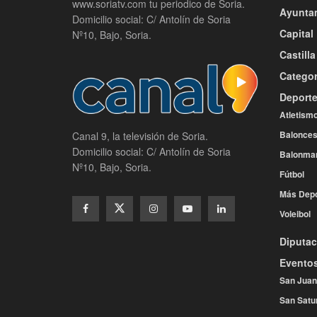
www.soriatv.com tu periodico de Soria.
Ayunta
Domicilio social: C/ Antolín de Soria
Capital
Nº10, Bajo, Soria.
Castill
Categor
Deport
Atletism
Balonces
Canal 9, la televisión de Soria.
Domicilio social: C/ Antolín de Soria
Balonma
Nº10, Bajo, Soria.
Fútbol
Más Depo
Voleibol
Diputac
Evento
San Juan
San Satu