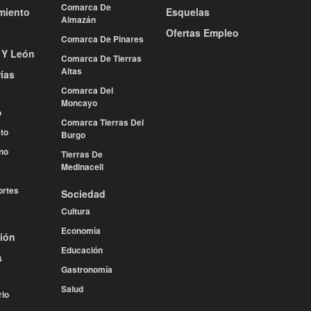
Comarca De
miento
Esquelas
Almazán
Ofertas Empleo
Comarca De Pinares
a Y León
Comarca De Tierras
Altas
ías
Comarca Del
e
Moncayo
o
Comarca Tierras Del
to
Burgo
no
Tierras De
Medinaceli
rtes
Sociedad
Cultura
Economía
ión
Educación
s
Gastronomía
Salud
rio