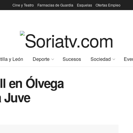
Cine y Teatro
Farmacias de Guardia
Esquelas
Ofertas Empleo
tilla y León
Deporte
Sucesos
Sociedad
Eve
ll en Ólvega
a Juve