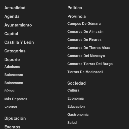
Actualidad
Política
Agenda
Provincia
Campos De Gómara
Ayuntamiento
Comarca De Almazán
Capital
Comarca De Pinares
Castilla Y León
Comarca De Tierras Altas
Categorías
Comarca Del Moncayo
Deporte
Comarca Tierras Del Burgo
Atletismo
Tierras De Medinaceli
Baloncesto
Balonmano
Sociedad
Cultura
Fútbol
Economía
Más Deportes
Educación
Voleibol
Gastronomía
Diputación
Salud
Eventos