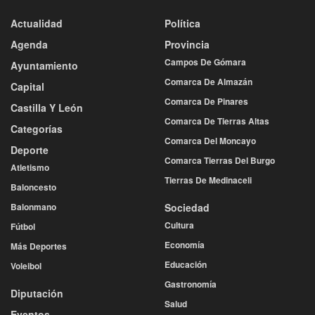
Actualidad
Política
Agenda
Provincia
Campos De Gómara
Ayuntamiento
Comarca De Almazán
Capital
Comarca De Pinares
Castilla Y León
Comarca De Tierras Altas
Categorías
Comarca Del Moncayo
Deporte
Comarca Tierras Del Burgo
Atletismo
Tierras De Medinaceli
Baloncesto
Balonmano
Sociedad
Cultura
Fútbol
Economía
Más Deportes
Educación
Voleibol
Gastronomía
Diputación
Salud
Eventos