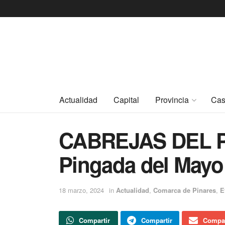
Actualidad
Capital
Provincia
Cas
CABREJAS DEL PI
Pingada del Mayo
18 marzo, 2024
in
Actualidad
,
Comarca de Pinares
,
E
Compartir
Compartir
Compar