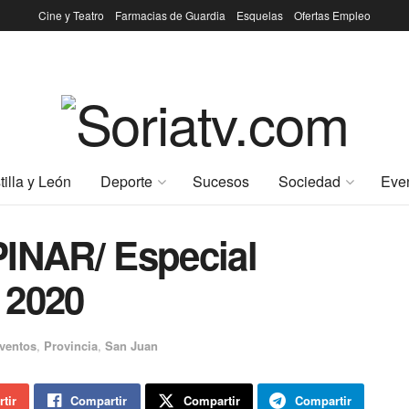
Cine y Teatro
Farmacias de Guardia
Esquelas
Ofertas Empleo
tilla y León
Deporte
Sucesos
Sociedad
Eve
NAR/ Especial
 2020
ventos
,
Provincia
,
San Juan
tir
Compartir
Compartir
Compartir