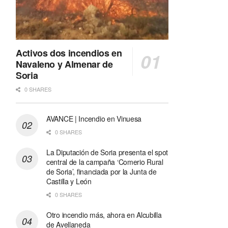
Activos dos incendios en
Navaleno y Almenar de
Soria
0 SHARES
AVANCE | Incendio en Vinuesa
0 SHARES
La Diputación de Soria presenta el spot
central de la campaña ‘Comerio Rural
de Soria’, financiada por la Junta de
Castilla y León
0 SHARES
Otro incendio más, ahora en Alcubilla
de Avellaneda