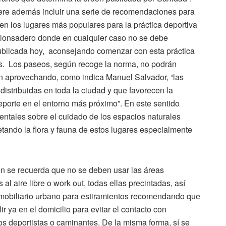
iere además incluir una serie de recomendaciones para
en los lugares más populares para la práctica deportiva
lonsadero donde en cualquier caso no se debe
publicada hoy, aconsejando comenzar con esta práctica
ios. Los paseos, según recoge la norma, no podrán
gen aprovechando, como indica Manuel Salvador, “las
distribuidas en toda la ciudad y que favorecen la
deporte en el entorno más próximo”. En este sentido
ntales sobre el cuidado de los espacios naturales
petando la flora y fauna de estos lugares especialmente
én se recuerda que no se deben usar las áreas
al aire libre o work out, todas ellas precintadas, así
de mobiliario urbano para estiramientos recomendando que
ir ya en el domicilio para evitar el contacto con
os deportistas o caminantes. De la misma forma, sí se