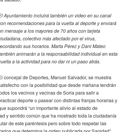
El Ayuntamiento incluirá también un video en su canal
con recomendaciones para la vuelta al deporte y enviará
un mensaje a los mayores de 70 años con tarjeta
ciudadana, colectivo más afectado por el virus,
recordando sus horarios. Marta Pérez y Dani Mateo
también animarán a la responsabilidad individual en esta
vuelta a la actividad para no dar ni un paso atrás.
El concejal de Deportes, Manuel Salvador, se muestra
satisfecho con la posibilidad que desde mañana tendrán
todos los vecinos y vecinas de Soria para salir a
practicar deporte o pasear con distintas franjas horarias y
que supondrá “un importante alivio al estado de
idad y sentido común que ha mostrado toda la ciudadanía
utar de este paréntesis pero sobre todo respetar las
orarios que determina la orden publicada por Sanidad”.