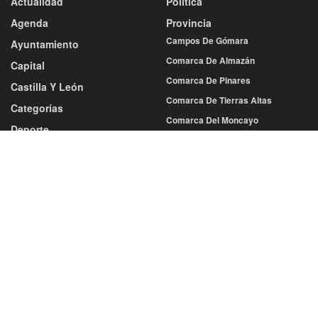
Actualidad
Política
Agenda
Provincia
Campos De Gómara
Ayuntamiento
Comarca De Almazán
Capital
Comarca De Pinares
Castilla Y León
Comarca De Tierras Altas
Categorías
Comarca Del Moncayo
Deporte
Comarca Tierras Del Burgo
Atletismo
Tierras De Medinaceli
Baloncesto
Balonmano
Sociedad
Cultura
Fútbol
Economía
Más Deportes
Educación
Voleibol
Gastronomía
Diputación
Salud
Eventos
Sucesos
San Juan