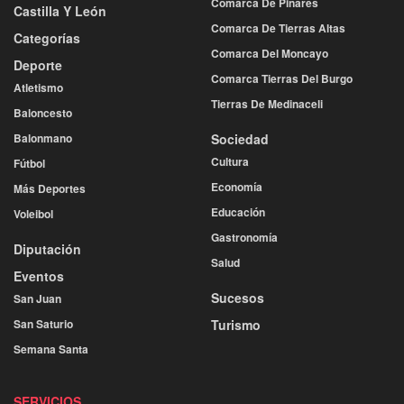
Comarca De Pinares
Castilla Y León
Comarca De Tierras Altas
Categorías
Comarca Del Moncayo
Deporte
Comarca Tierras Del Burgo
Atletismo
Tierras De Medinaceli
Baloncesto
Balonmano
Sociedad
Cultura
Fútbol
Economía
Más Deportes
Educación
Voleibol
Gastronomía
Diputación
Salud
Eventos
Sucesos
San Juan
San Saturio
Turismo
Semana Santa
SERVICIOS