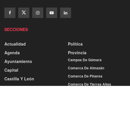
SECCIONES
Actualidad
Política
Agenda
Provincia
Campos De Gómara
Ayuntamiento
Comarca De Almazán
Capital
Comarca De Pinares
Castilla Y León
Comarca De Tierras Altas
Categorías
Comarca Del Moncayo
Deporte
Comarca Tierras Del Burgo
Atletismo
Tierras De Medinaceli
Baloncesto
Balonmano
Sociedad
Cultura
Fútbol