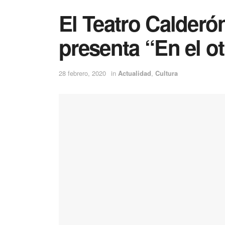
El Teatro Calder
presenta “En el ot
28 febrero, 2020
in
Actualidad
,
Cultura