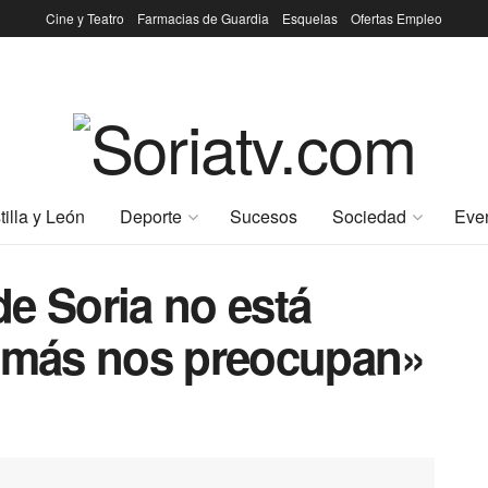
Cine y Teatro
Farmacias de Guardia
Esquelas
Ofertas Empleo
tilla y León
Deporte
Sucesos
Sociedad
Eve
e Soria no está
e más nos preocupan»