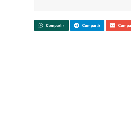
Compartir
Compartir
Compar
Francisco Igea ha afirmado que «nuestro siste
bajar más allá del nivel 3, es por lo que cons
que tener el sistema sanitario en condiciones 
paracaídas».
Actualidad
Soria TV
Herido un motorista tras una caída en
Vinuesa
Canal 9 Soria redobla su apuesta y
volverá a ofrecer los partidos de Liga del
Club Deportivo Numancia