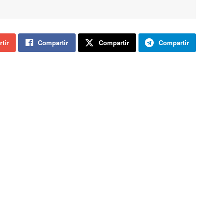
tir
Compartir
Compartir
Compartir
ma actual del Estado de Alarma no nos ha permitido
ideramos que por ello la desescalada será larga. Tenemos
para asumir el trabajo, no podemos tirarnos del avión en