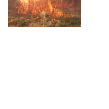
Activos dos incendios en
Navaleno y Almenar de
Soria
0 SHARES
AVANCE | Incendio en Vinuesa
0 SHARES
La Diputación de Soria presenta el spot
central de la campaña ‘Comerio Rural
de Soria’, financiada por la Junta de
Castilla y León
0 SHARES