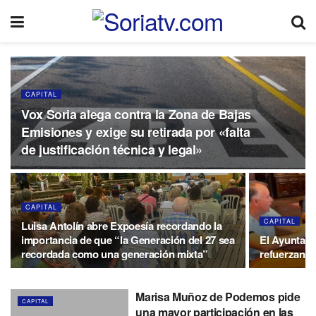
CAPITAL
Vox Soria alega contra la Zona de Bajas
Emisiones y exige su retirada por «falta
de justificación técnica y legal»
CAPITAL
CAPITAL
Luisa Antolín abre Expoesía recordando la
importancia de que “la Generación del 27 sea
El Ayuntam
recordada como una generación mixta”
refuerzan s
Marisa Muñoz de Podemos pide
CAPITAL
una mayor participación en las