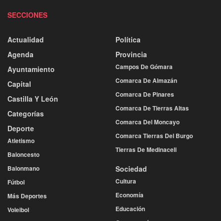
SECCIONES
Actualidad
Política
Agenda
Provincia
Campos De Gómara
Ayuntamiento
Comarca De Almazán
Capital
Comarca De Pinares
Castilla Y León
Comarca De Tierras Altas
Categorías
Comarca Del Moncayo
Deporte
Comarca Tierras Del Burgo
Atletismo
Tierras De Medinaceli
Baloncesto
Balonmano
Sociedad
Cultura
Fútbol
Economía
Más Deportes
Educación
Voleibol