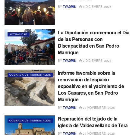
BY
TVADMIN
8 DICIEMBRE, 2025
La Diputación conmemora el Día
ACTUALIDAD
de las Personas con
Discapacidad en San Pedro
Manrique
BY
TVADMIN
2 DICIEMBRE, 2025
Informe favorable sobre la
COMARCA DE TIERRAS ALTAS
renovación del espacio
expositivo en el yacimiento de
Los Casares, en San Pedro
Manrique
BY
TVADMIN
27 NOVIEMBRE, 2025
Reparación del tejado de la
COMARCA DE TIERRAS ALTAS
iglesia de Valdeavellano de Tera
BY
TVADMIN
27 NOVIEMBRE, 2025