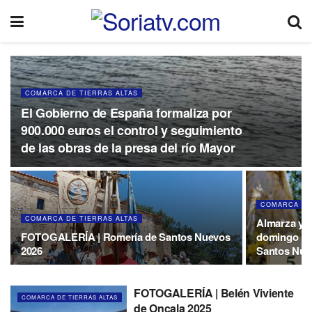
COMARCA DE TIERRAS ALTAS
El Gobierno de España formaliza por
900.000 euros el control y seguimiento
de las obras de la presa del río Mayor
COMARCA DE
COMARCA DE TIERRAS ALTAS
Almarza y S
FOTOGALERÍA | Romería de Santos Nuevos
domingo la 
2026
Santos Nue
FOTOGALERÍA | Belén Viviente
COMARCA DE TIERRAS ALTAS
de Oncala 2025