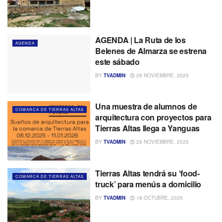
AGENDA | La Ruta de los
AGENDA
Belenes de Almarza se estrena
este sábado
BY
TVADMIN
26 NOVIEMBRE, 2025
Una muestra de alumnos de
COMARCA DE TIERRAS ALTAS
arquitectura con proyectos para
Tierras Altas llega a Yanguas
BY
TVADMIN
26 NOVIEMBRE, 2025
Tierras Altas tendrá su ‘food-
COMARCA DE TIERRAS ALTAS
truck’ para menús a domicilio
BY
TVADMIN
18 OCTUBRE, 2025