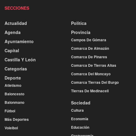
SECCIONES
Actualidad
Política
Agenda
Provincia
Campos De Gómara
Ayuntamiento
Comarca De Almazán
Capital
Comarca De Pinares
Castilla Y León
Comarca De Tierras Altas
Categorías
Comarca Del Moncayo
Deporte
Comarca Tierras Del Burgo
Atletismo
Tierras De Medinaceli
Baloncesto
Balonmano
Sociedad
Cultura
Fútbol
Economía
Más Deportes
Educación
Voleibol
Gastronomía