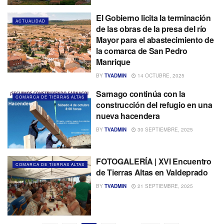
El Gobierno licita la terminación
ACTUALIDAD
de las obras de la presa del río
Mayor para el abastecimiento de
la comarca de San Pedro
Manrique
BY
TVADMIN
14 OCTUBRE, 2025
Sarnago continúa con la
COMARCA DE TIERRAS ALTAS
construcción del refugio en una
nueva hacendera
BY
TVADMIN
30 SEPTIEMBRE, 2025
FOTOGALERÍA | XVI Encuentro
COMARCA DE TIERRAS ALTAS
de Tierras Altas en Valdeprado
BY
TVADMIN
21 SEPTIEMBRE, 2025