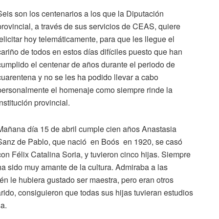
Seis son los centenarios a los que la Diputación
provincial, a través de sus servicios de CEAS, quiere
felicitar hoy telemáticamente, para que les llegue el
cariño de todos en estos días difíciles puesto que han
cumplido el centenar de años durante el periodo de
cuarentena y no se les ha podido llevar a cabo
personalmente el homenaje como siempre rinde la
institución provincial.
Mañana día 15 de abril cumple cien años Anastasia
Sanz de Pablo, que nació en Boós en 1920, se casó
con Félix Catalina Soria, y tuvieron cinco hijas. Siempre
ha sido muy amante de la cultura. Admiraba a las
én le hubiera gustado ser maestra, pero eran otros
rido, consiguieron que todas sus hijas tuvieran estudios
sa.