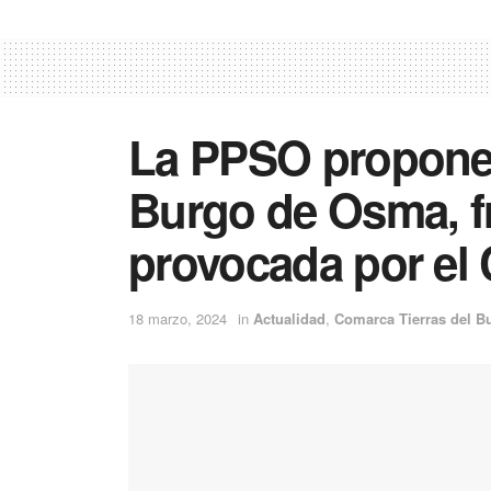
La PPSO propone
Burgo de Osma, fre
provocada por el 
18 marzo, 2024
in
Actualidad
,
Comarca Tierras del B