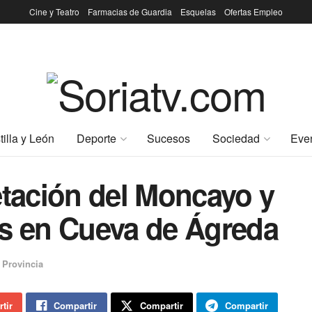
Cine y Teatro
Farmacias de Guardia
Esquelas
Ofertas Empleo
tilla y León
Deporte
Sucesos
Sociedad
Eve
etación del Moncayo y
os en Cueva de Ágreda
,
Provincia
tir
Compartir
Compartir
Compartir