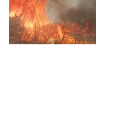
Activos dos incendios en
Navaleno y Almenar de
Soria
0 SHARES
AVANCE | Incendio en Vinuesa
0 SHARES
La Diputación de Soria presenta el spot
central de la campaña ‘Comerio Rural