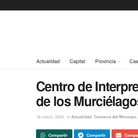
Actualidad
Capital
Provincia
Cas
Centro de Interpr
de los Murciélag
18 marzo, 2024
in
Actualidad
,
Comarca del Moncayo
Compartir
Compartir
Compar