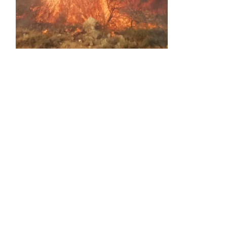
Activos dos incendios en
Navaleno y Almenar de
Soria
0 SHARES
AVANCE | Incendio en Vinuesa
0 SHARES
La Diputación de Soria presenta el spot
central de la campaña ‘Comerio Rural
de Soria’, financiada por la Junta de
Castilla y León
0 SHARES
FALLECIDA EN ACCIDENTE DE