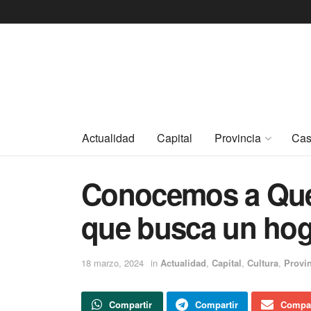
Actualidad
Capital
Provincia
Cas
Conocemos a Que
que busca un hog
18 marzo, 2024
in
Actualidad
,
Capital
,
Cultura
,
Provi
Compartir
Compartir
Compar