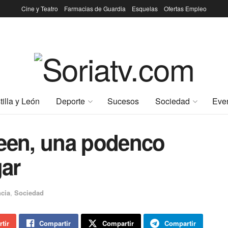
Cine y Teatro
Farmacias de Guardia
Esquelas
Ofertas Empleo
tilla y León
Deporte
Sucesos
Sociedad
Eve
en, una podenco
ar
ncia
,
Sociedad
tir
Compartir
Compartir
Compartir