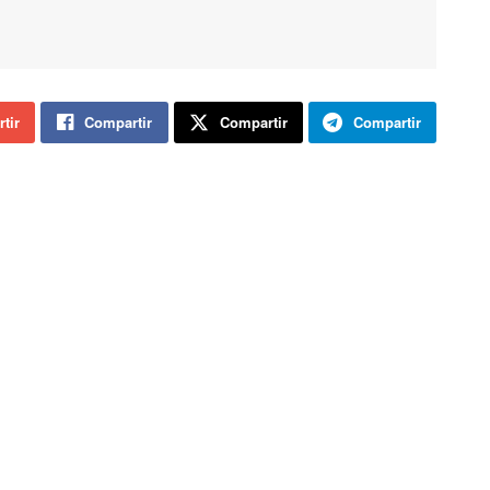
tir
Compartir
Compartir
Compartir
Desarrollo Rural de la Junta, “ahora, las necesidades
Según se ha puesto de manifiesto en la segunda reunión
de la Comisión Provincial del Sector Agrario que preside
el subdelegado del Gobierno, Miguel Latorre, la
necesidad de trabajadores agrarios para las próximas
campañas frutícolas y hortícolas en la provincia de Soria
llegará a primeros de julio. Hasta entonces, las
empresas tienen cubiertas sus necesidades. Así lo ha
explicado el responsable del Servicio de Agricultura,