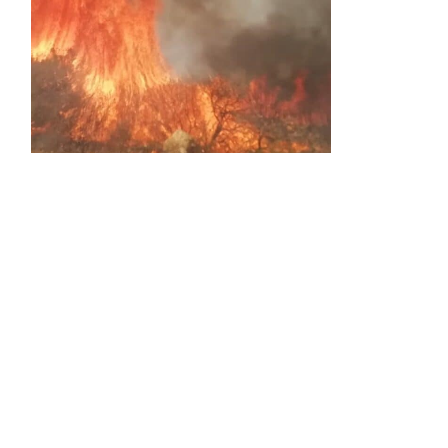
Activos dos incendios en
Navaleno y Almenar de
Soria
0 SHARES
AVANCE | Incendio en Vinuesa
0 SHARES
La Diputación de Soria presenta el spot
central de la campaña ‘Comerio Rural