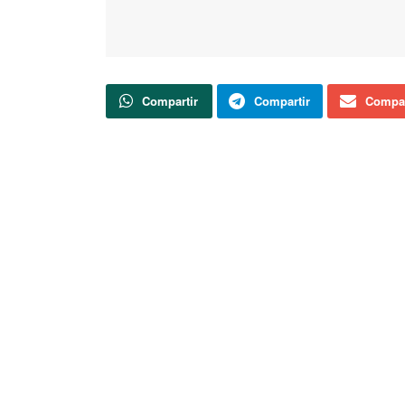
Compartir
Compartir
Compar
Según el Servicio de Agricultura, Ganadería y 
están cubiertas”
Actualidad
Soria TV
AGENDA | Arrancan las fiestas de la
Juventud en Ágreda
El Jose actuará el 14 de agosto en Soria
dentro de la celebración de los 50 Años
de España en Libertad