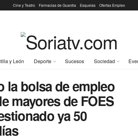
Cine y Teatro
Farmacias de Guardia
Esquelas
Ofertas Empleo
tilla y León
Deporte
Sucesos
Sociedad
Eve
o la bolsa de empleo
 de mayores de FOES
estionado ya 50
ías