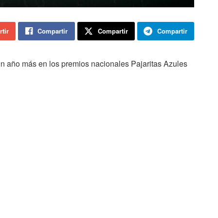
tir
Compartir
Compartir
Compartir
un año más en los premios nacionales Pajaritas Azules
s “ilustres” por su trayectoria sostenida y excelencia en
ncejal Javier Muñoz ha sido el encargado de recoger este
ana dentro de la décima edición de estos galardones
ma que evalúa y distingue la calidad de la gestión
dad.
Soria vuelve a situarse entre los municipios destacados
a nivel nacional y forma parte del grupo de entidades
reconocidas como “Pajaritas Ilustres”, una categoría
reservada a aquellas administraciones locales que han
conseguido mantener durante más de cinco años
consecutivos la máxima distinción del programa. Desde