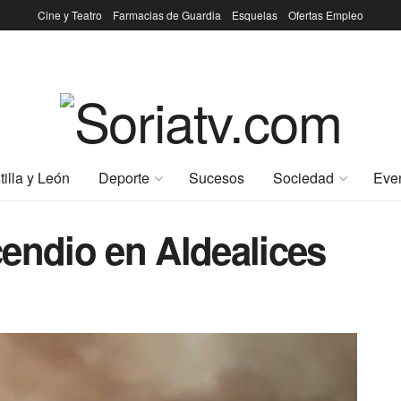
Cine y Teatro
Farmacias de Guardia
Esquelas
Ofertas Empleo
tilla y León
Deporte
Sucesos
Sociedad
Eve
endio en Aldealices