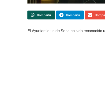
Compartir
Compartir
Compar
El Ayuntamiento de Soria ha sido reconocido 
2026, consolidándose entre las entidades locale
la recogida selectiva de papel y cartón. El co
reconocimiento en el acto celebrado esta mañ
impulsados por ASPAPEL y REPACAR, un progra
municipal en materia de reciclaje y sostenibili
Actualidad
Soria TV
La nueva rotonda de Las Casas estará
finalizada a principios de noviembre
Las obras de renovación de la calle