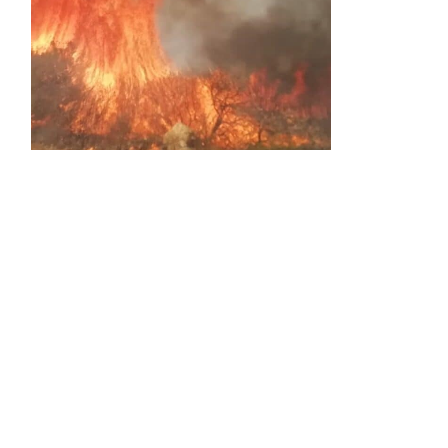
Activos dos incendios en
Navaleno y Almenar de
Soria
0 SHARES
AVANCE | Incendio en Vinuesa
0 SHARES
La Diputación de Soria presenta el spot
central de la campaña ‘Comerio Rural