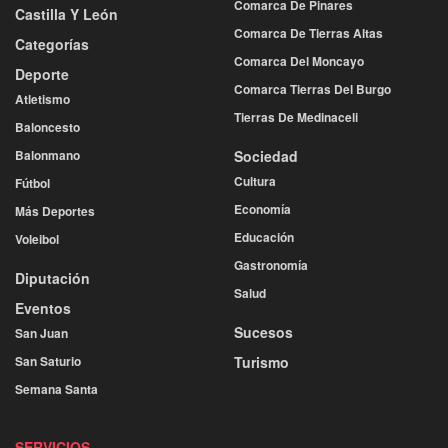
Comarca De Pinares
Castilla Y León
Comarca De Tierras Altas
Categorías
Comarca Del Moncayo
Deporte
Comarca Tierras Del Burgo
Atletismo
Tierras De Medinaceli
Baloncesto
Balonmano
Sociedad
Cultura
Fútbol
Economía
Más Deportes
Educación
Voleibol
Gastronomía
Diputación
Salud
Eventos
Sucesos
San Juan
San Saturio
Turismo
Semana Santa
SERVICIOS