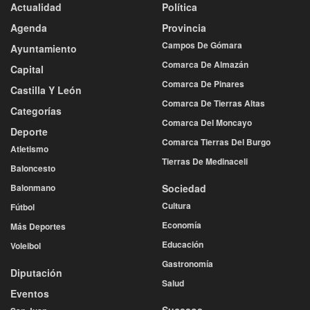
Actualidad
Política
Agenda
Provincia
Campos De Gómara
Ayuntamiento
Comarca De Almazán
Capital
Comarca De Pinares
Castilla Y León
Comarca De Tierras Altas
Categorías
Comarca Del Moncayo
Deporte
Comarca Tierras Del Burgo
Atletismo
Tierras De Medinaceli
Baloncesto
Balonmano
Sociedad
Cultura
Fútbol
Economía
Más Deportes
Educación
Voleibol
Gastronomía
Diputación
Salud
Eventos
Sucesos