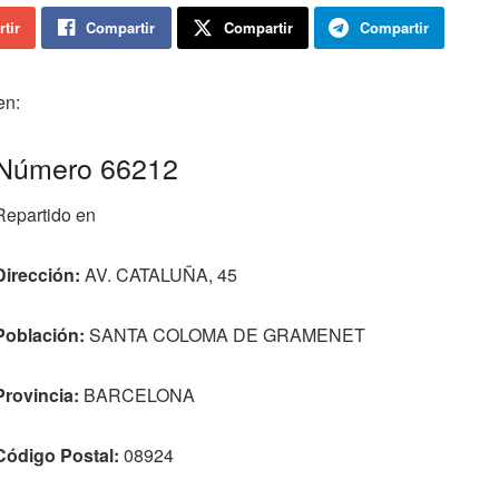
tir
Compartir
Compartir
Compartir
en:
Número 66212
Repartido en
Dirección:
AV. CATALUÑA, 45
Población:
SANTA COLOMA DE GRAMENET
Provincia:
BARCELONA
Código Postal:
08924