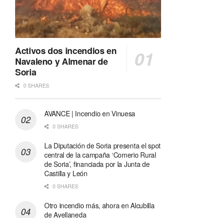
Activos dos incendios en
Navaleno y Almenar de
Soria
0 SHARES
AVANCE | Incendio en Vinuesa
0 SHARES
La Diputación de Soria presenta el spot
central de la campaña ‘Comerio Rural
de Soria’, financiada por la Junta de
Castilla y León
0 SHARES
Otro incendio más, ahora en Alcubilla
de Avellaneda