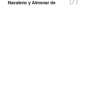
Navaleno y Almenar de
Soria
0 SHARES
AVANCE | Incendio en Vinuesa
0 SHARES
FALLECIDA EN ACCIDENTE DE
TRÁFICO
0 SHARES
La Diputación de Soria presenta el spot
central de la campaña ‘Comerio Rural
de Soria’, financiada por la Junta de
Castilla y León
0 SHARES
Otro incendio más, ahora en Alcubilla
de Avellaneda
0 SHARES