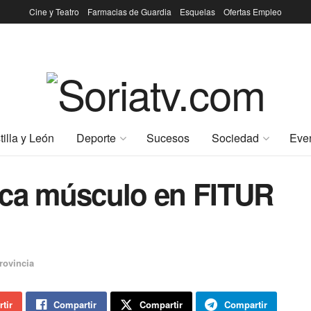
Cine y Teatro
Farmacias de Guardia
Esquelas
Ofertas Empleo
tilla y León
Deporte
Sucesos
Sociedad
Eve
aca músculo en FITUR
rovincia
tir
Compartir
Compartir
Compartir