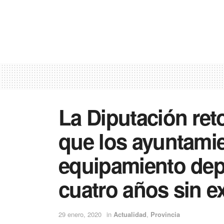
La Diputación ret
que los ayuntami
equipamiento dep
cuatro años sin ex
29 enero, 2020
in
Actualidad
,
Provincia