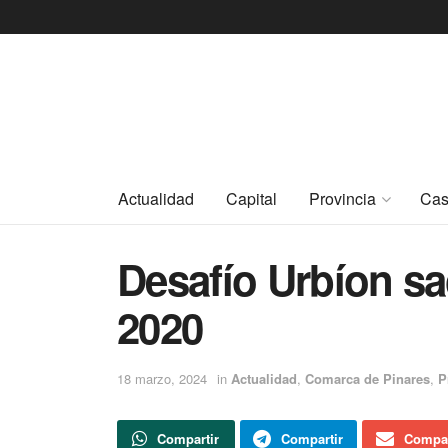
Actualidad
Capital
Provincia
Cas
Desafío Urbíon s
2020
18 marzo, 2024
in
Actualidad
,
Comarca de Pinares
,
P
Compartir
Compartir
Compar