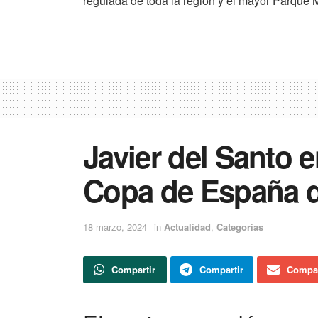
regulada de toda la región y el mayor Parque 
Javier del Santo e
Copa de España d
18 marzo, 2024
in
Actualidad
,
Categorías
Compartir
Compartir
Compar