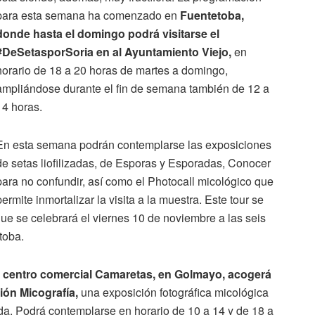
para esta semana ha comenzado en
Fuentetoba,
donde hasta el domingo podrá visitarse el
#DeSetasporSoria en al Ayuntamiento Viejo,
en
horario de 18 a 20 horas de martes a domingo,
ampliándose durante el fin de semana también de 12 a
14 horas.
En esta semana podrán contemplarse las exposiciones
de setas liofilizadas, de Esporas y Esporadas, Conocer
para no confundir, así como el Photocall micológico que
permite inmortalizar la visita a la muestra. Este tour se
que se celebrará el viernes 10 de noviembre a las seis
toba.
l centro comercial Camaretas, en Golmayo, acogerá
ión Micografía,
una exposición fotográfica micológica
a. Podrá contemplarse en horario de 10 a 14 y de 18 a