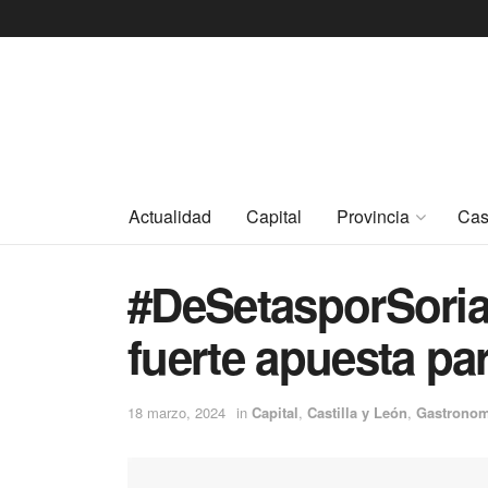
Actualidad
Capital
Provincia
Cas
#DeSetasporSoria
fuerte apuesta pa
18 marzo, 2024
in
Capital
,
Castilla y León
,
Gastronom