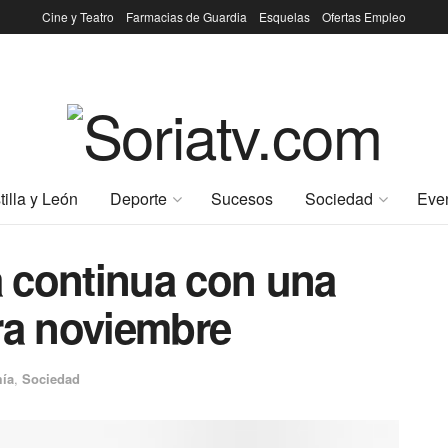
Cine y Teatro
Farmacias de Guardia
Esquelas
Ofertas Empleo
tilla y León
Deporte
Sucesos
Sociedad
Eve
 continua con una
ra noviembre
ía
,
Sociedad